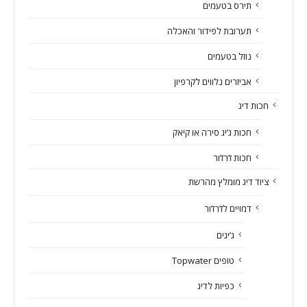
תירס בטעמים
תערובת לפידור והאכלה
נוזל בטעמים
אביזרים נלווים לקרפיון
חכות דיג
חכות ג’יג סירה או קיאק
חכות ז’רז’ור
ציוד דיג מומלץ מהרשת
דמויים לז’רז’ור
ג’יגים
טופים Topwater
כפיות לדיג