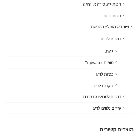
חכות ג’יג סירה או קיאק
חכות ז’רז’ור
ציוד דיג מומלץ מהרשת
דמויים לז’רז’ור
ג’יגים
טופים Topwater
כפיות לדיג
ציקדות לדיג
דמויים לטרולינג בכנרת
עזרים נלווים לדיג
מוצרים קשורים