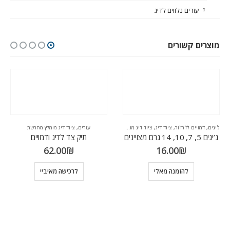
עזרים נלווים לדיג
מוצרים קשורים
ג'יגים
,
דמויים לז'רז'ור
,
ציוד דיג
,
ציוד דיג מומלץ מהרשת
עזרים
,
ציוד דיג מומלץ מהרשת
ג’יגים 5, 7, 10, 14 גרם מצויינים
תיק צד לדיג ודמויים
62.00
₪
16.00
₪
להזמנה מאלי
לרכישה מאיביי