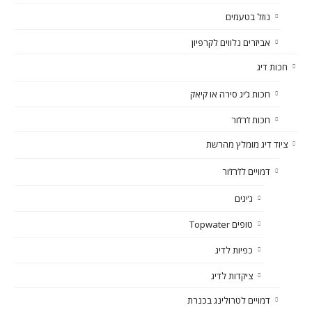
נוזל בטעמים
אביזרים נלווים לקרפיון
חכות דיג
חכות ג’יג סירה או קיאק
חכות ז’רז’ור
ציוד דיג מומלץ מהרשת
דמויים לז’רז’ור
ג’יגים
טופים Topwater
כפיות לדיג
ציקדות לדיג
דמויים לטרולינג בכנרת