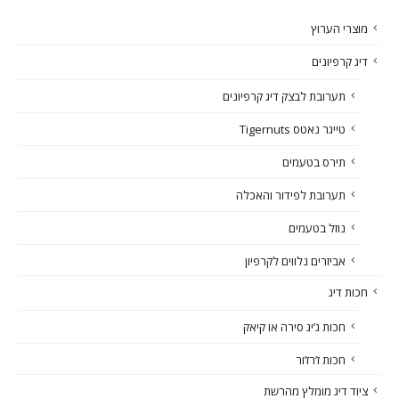
מוצרי הערוץ
דיג קרפיונים
תערובת לבצק דיג קרפיונים
טייגר נאטס Tigernuts
תירס בטעמים
תערובת לפידור והאכלה
נוזל בטעמים
אביזרים נלווים לקרפיון
חכות דיג
חכות ג’יג סירה או קיאק
חכות ז’רז’ור
ציוד דיג מומלץ מהרשת