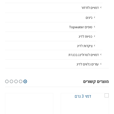
דמויים לז’רז’ור
ג’יגים
טופים Topwater
כפיות לדיג
ציקדות לדיג
דמויים לטרולינג בכנרת
עזרים נלווים לדיג
מוצרים קשורים