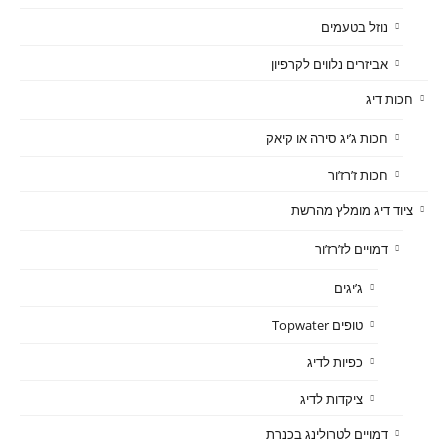
נוזל בטעמים
אביזרים נלווים לקרפיון
חכות דיג
חכות ג’יג סירה או קיאק
חכות ז’רז’ור
ציוד דיג מומלץ מהרשת
דמויים לז’רז’ור
ג’יגים
טופים Topwater
כפיות לדיג
ציקדות לדיג
דמויים לטרולינג בכנרת