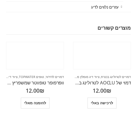
עזרים נלווים לדיג
מוצרים קשורים
דמויים לטרולינג בכנרת
,
ציוד דיג מומלץ מהרשת
דמויים לז'רז'ור
,
טופים TOPWATER
,
ציוד דיג
,
ציוד
דמוי של AOCLU לטרולינג בכנרת
וופרפופר טופווטר שמשפריץ מים מהזנב
12.00
₪
12.00
₪
לרכישה באלי
להזמנה מאלי