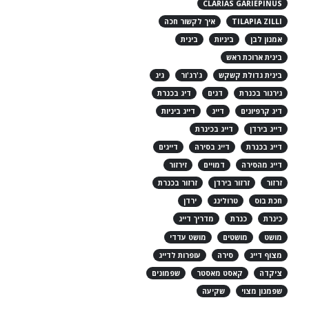
CLARIAS GARIEPINUS
TILAPIA ZILLI
איך לקשור חכה
אמנון לבן
ביניות
בינית
בינית ארוכת ראש
בינית גדולת קשקש
ג'רג'ור
גיג
גירגור בכנרת
דגים
דיג בכנרת
דיג קרפיונים
דייג
דייג ביניות
דייג בירדן
דייג בכינרת
דייג בכנרת
דייג בסירה
דייגים
דייג מהסירה
דמויים
זירזור
זרזור
זרזור בירדן
זרזור בכנרת
חכת בוס
טרולינג
ירדן
כינרת
כנרת
מדריך דייג
מושט
מושטים
מושט עדדי
מצוף דייג
סירה
עופרות לדייג
ציקדה
קאסט מאסטר
שפמונים
שפמנון מצוי
שקיעה