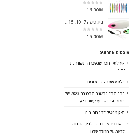
out of 5
0
16.00
₪
ג'יג טיפה 7, 10, 15 גרם סלואו
out of 5
0
15.00
₪
פוסטים אחרונים
איך לתקן חכה שנשברה, תיקון חכת
זרזור
פליי פישינג – דיג זבובים
תחרות הדיג השנתית בכנרת 2023 של
פורום ISF בשיתוף עמותת י.ע.ד
בצק מסטיק לדיג בורי בים
בואו נכיר את הרולר לדיג, מה חושב
לדעת על הרולר שלנו