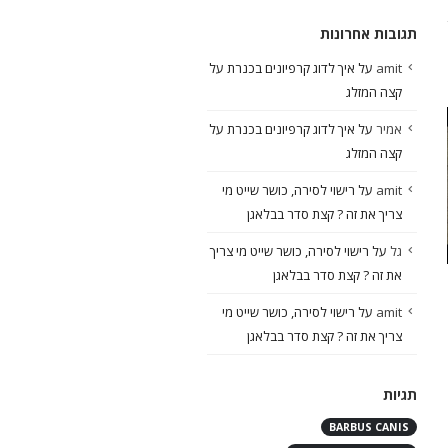
תגובות אחרונות
amit
על
איך לדוג קרפיונים בכנרת על
קצה המזלג
אמיר
על
איך לדוג קרפיונים בכנרת על
קצה המזלג
amit
על
רישוי לסירה, כושר שייט מי
צריך את זה ? קצת סדר בבלאגן
איך לבדוק מזג אוויר לפני יציאה
איך לדוג בולונוז הרצאה מ
גל
על
רישוי לסירה, כושר שייט מי צריך
לדיג
של קובי ברון
את זה ? קצת סדר בבלאגן
הסרטון הזה אני מציג אפליקציה שאני
איך לדוג בולונוז, קשירות, טיפים
amit
על
רישוי לסירה, כושר שייט מי
עושה בה שימוש בדרך קבע, מצאתי
עקרונות, מידע מעמיק על הציוד וע
צריך את זה ? קצת סדר בבלאגן
שהיא נוחה לי ואמינה. כמובן יש עוד
השידור הזה עבר בשידור חי ואיתו 
מגוון...
המגבלות של...
תגיות
קרא עוד
קרא עוד
BARBUS CANIS