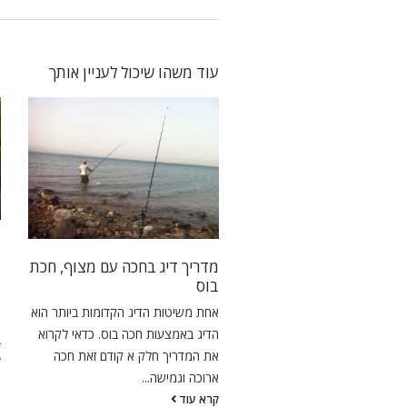
עוד משהו שיכול לעניין אותך
וג עם ג’יג ? מדריך זרזור
ז
ג
מדריך דיג בחכה עם מצוף, חכת
כ
חשוב לדעת המדריך הזה נכון
בוס
ש
לים בו זמנית, ייתכנו שינויים
אחת משיטות הדיג הקדומות ביותר הוא
מ
צורת העבודה.אז מה בעצם ג'יג
הדיג באמצעות חכה בוס. כדאי לקרוא
ב
את המדריך חלק א קודם זאת חכה
ק
וד
ארוכה וגמישה...
קרא עוד