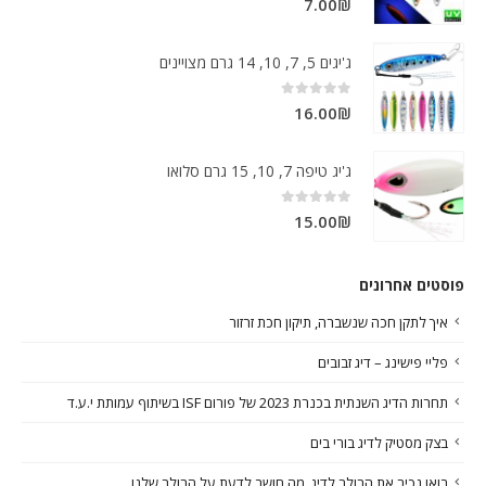
7.00
₪
ג'יגים 5, 7, 10, 14 גרם מצויינים
out of 5
0
16.00
₪
ג'יג טיפה 7, 10, 15 גרם סלואו
out of 5
0
15.00
₪
פוסטים אחרונים
איך לתקן חכה שנשברה, תיקון חכת זרזור
פליי פישינג – דיג זבובים
תחרות הדיג השנתית בכנרת 2023 של פורום ISF בשיתוף עמותת י.ע.ד
בצק מסטיק לדיג בורי בים
בואו נכיר את הרולר לדיג, מה חושב לדעת על הרולר שלנו