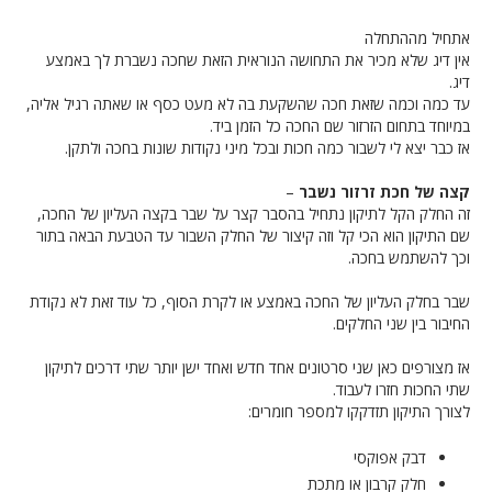
אתחיל מההתחלה
אין דיג שלא מכיר את התחושה הנוראית הזאת שחכה נשברת לך באמצע
דיג.
עד כמה וכמה שזאת חכה שהשקעת בה לא מעט כסף או שאתה רגיל אליה,
במיוחד בתחום הזרזור שם החכה כל הזמן ביד.
אז כבר יצא לי לשבור כמה חכות ובכל מיני נקודות שונות בחכה ולתקן.
קצה של חכת זרזור נשבר
–
זה החלק הקל לתיקון נתחיל בהסבר קצר על שבר בקצה העליון של החכה,
שם התיקון הוא הכי קל וזה קיצור של החלק השבור עד הטבעת הבאה בתור
וכך להשתמש בחכה.
שבר בחלק העליון של החכה באמצע או לקרת הסוף, כל עוד זאת לא נקודת
החיבור בין שני החלקים.
אז מצורפים כאן שני סרטונים אחד חדש ואחד ישן יותר שתי דרכים לתיקון
שתי החכות חזרו לעבוד.
לצורך התיקון תזדקקו למספר חומרים:
דבק אפוקסי
חלק קרבון או מתכת