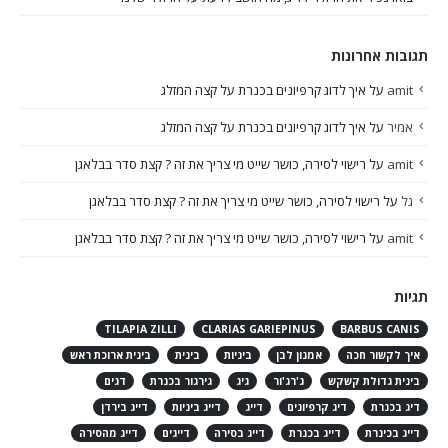
תגובות אחרונות
amit
על
איך לדוג קרפיונים בכנרת על קצה המזלג
אמיר
על
איך לדוג קרפיונים בכנרת על קצה המזלג
amit
על
רישוי לסירה, כושר שייט מי צריך את זה ? קצת סדר בבלאגן
גל
על
רישוי לסירה, כושר שייט מי צריך את זה ? קצת סדר בבלאגן
amit
על
רישוי לסירה, כושר שייט מי צריך את זה ? קצת סדר בבלאגן
תגיות
TILAPIA ZILLI
CLARIAS GARIEPINUS
BARBUS CANIS
איך לקשור חכה
אמנון לבן
ביניות
בינית
בינית ארוכת ראש
בינית גדולת קשקש
ג'רג'ור
גיג
גירגור בכנרת
דגים
דיג בכנרת
דיג קרפיונים
דייג
דייג ביניות
דייג בירדן
דייג בכינרת
דייג בכנרת
דייג בסירה
דייגים
דייג מהסירה