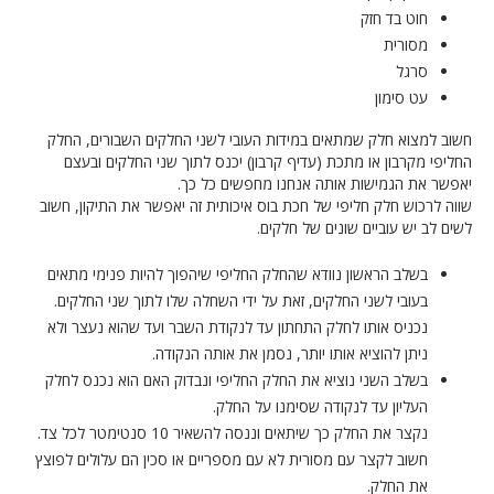
חוט בד חזק
מסורית
סרגל
עט סימון
חשוב למצוא חלק שמתאים במידות העובי לשני החלקים השבורים, החלק
החליפי מקרבון או מתכת (עדיף קרבון) יכנס לתוך שני החלקים ובעצם
יאפשר את הגמישות אותה אנחנו מחפשים כל כך.
שווה לרכוש חלק חליפי של חכת בוס איכותית זה יאפשר את התיקון, חשוב
לשים לב יש עוביים שונים של חלקים.
בשלב הראשון נוודא שהחלק החליפי שיהפוך להיות פנימי מתאים
בעובי לשני החלקים, זאת על ידי השחלה שלו לתוך שני החלקים.
נכניס אותו לחלק התחתון עד לנקודת השבר ועד שהוא נעצר ולא
ניתן להוציא אותו יותר, נסמן את אותה הנקודה.
בשלב השני נוציא את החלק החליפי ונבדוק האם הוא נכנס לחלק
העליון עד לנקודה שסימנו על החלק.
נקצר את החלק כך שיתאים וננסה להשאיר 10 סנטימטר לכל צד.
חשוב לקצר עם מסורית לא עם מספריים או סכין הם עלולים לפוצץ
את החלק.