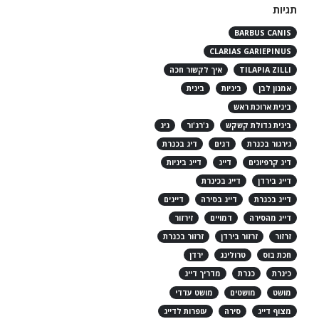
קרא עוד
תגיות
BARBUS CANIS
CLARIAS GARIEPINUS
TILAPIA ZILLI
איך לקשור חכה
אמנון לבן
ביניות
בינית
בינית ארוכת ראש
בינית גדולת קשקש
ג'רג'ור
גיג
גירגור בכנרת
דגים
דיג בכנרת
דיג קרפיונים
דייג
דייג ביניות
דייג בירדן
דייג בכינרת
דייג בכנרת
דייג בסירה
דייגים
דייג מהסירה
דמויים
זירזור
זרזור
זרזור בירדן
זרזור בכנרת
חכת בוס
טרולינג
ירדן
כינרת
כנרת
מדריך דייג
מושט
מושטים
מושט עדדי
מצוף דייג
סירה
עופרות לדייג