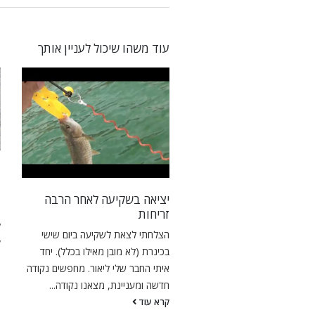
עוד משהו שיכול לעניין אותך
ד
וג עם ג’יג ? מדריך זרזור
ג
ה
יציאה בשקיעה לאחר הרבה
חשוב לדעת המדריך הזה נכון
מ
זריחות
לים בו זמנית, ייתכנו שינויים
ל
הצלחתי לצאת לשקיעה ביום שישי
צורת העבודה.אז מה בעצם ג'יג
ק
בכינרת (לא מובן מאילו בכלל). יחד
איתי החבר שלי ליאור. מחפשים נקודה
וד
חדשה ומעניינת, מצאנו נקודה...
קרא עוד