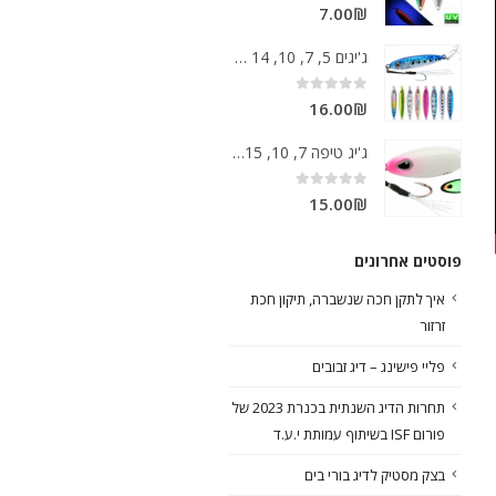
out of 5
0
7.00
₪
ג'יגים 5, 7, 10, 14 גרם מצויינים
out of 5
0
16.00
₪
ג'יג טיפה 7, 10, 15 גרם סלואו
out of 5
0
15.00
₪
פוסטים אחרונים
איך לתקן חכה שנשברה, תיקון חכת
זרזור
פליי פישינג – דיג זבובים
תחרות הדיג השנתית בכנרת 2023 של
פורום ISF בשיתוף עמותת י.ע.ד
בצק מסטיק לדיג בורי בים