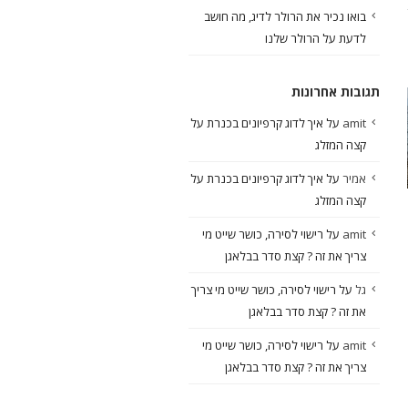
בואו נכיר את הרולר לדיג, מה חושב
לדעת על הרולר שלנו
תגובות אחרונות
amit
על
איך לדוג קרפיונים בכנרת על
קצה המזלג
אמיר
על
איך לדוג קרפיונים בכנרת על
קצה המזלג
amit
על
רישוי לסירה, כושר שייט מי
צריך את זה ? קצת סדר בבלאגן
מדריך זרזור בירדן, בחירת
מבוקש מי ראה ? מי יודע ? 
מקומות לדייג וכמה טיפים
לדווח | דייג בכנרת
גל
על
רישוי לסירה, כושר שייט מי צריך
טובים
יציאה מהחוף בשעות הבוקר
את זה ? קצת סדר בבלאגן
הפעם אני מתמקד במדריך כיצד
המוקדמות, יציאה די מייאשת, אין
למצוא את הנקודות המעניינות שבהם
amit
על
רישוי לסירה, כושר שייט מי
תקיפות ורדיפות, עובר לחוף אחר 
יש סיכוי שנמצא את הדגים בנחל,
צריך את זה ? קצת סדר בבלאגן
אותו הדבר, כך...
בסרטון הדגמה אני...
קרא עוד