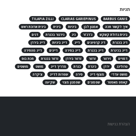
תגיות
TILAPIA ZILLI
CLARIAS GARIEPINUS
BARBUS CANIS
איך לקשור חכה
אמנון לבן
ביניות
בינית
בינית ארוכת ראש
בינית גדולת קשקש
ג'רג'ור
גיג
גירגור בכנרת
דגים
דיג בכנרת
דיג קרפיונים
דייג
דייג ביניות
דייג בירדן
דייג בכינרת
דייג בכנרת
דייג בסירה
דייגים
דייג מהסירה
דמויים
זירזור
זרזור
זרזור בירדן
זרזור בכנרת
חכת בוס
טרולינג
ירדן
כינרת
כנרת
מדריך דייג
מושט
מושטים
מושט עדדי
מצוף דייג
סירה
עופרות לדייג
ציקדה
קאסט מאסטר
שפמונים
שפמנון מצוי
שקיעה
הצהרת נגישות