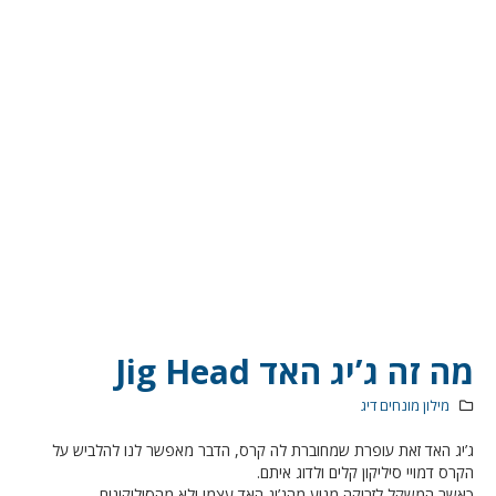
מה זה ג’יג האד Jig Head
מילון מונחים דיג
ג’יג האד זאת עופרת שמחוברת לה קרס, הדבר מאפשר לנו להלביש על
הקרס דמויי סיליקון קלים ולדוג איתם.
כאשר המשקל לזריקה מגיע מהג’יג האד עצמו ולא מהסיליקונים.