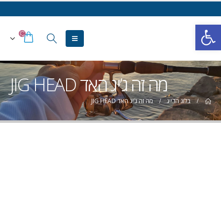
פתח סרגל נגישות
מה זה ג’יג האד JIG HEAD
בלוג הדייג
מה זה ג’יג האד JIG HEAD