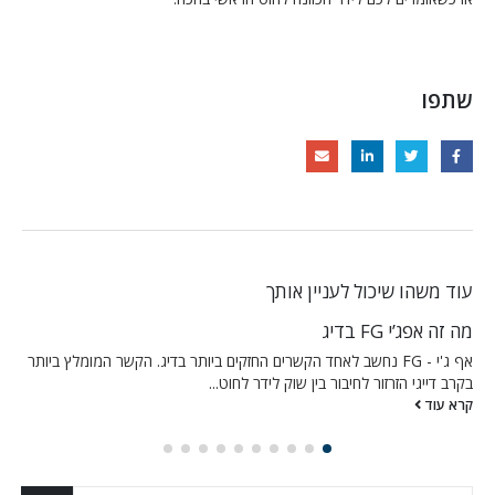
שתפו
עוד משהו שיכול לעניין אותך
מה זה ג’ירגור בדיג
ותר
ג'רגור = זירזור או ז'רז'ורשיטת דיג באמצעות דמויים פרוש המילה מערבית
והיא בעצם משיכה / גלגלול. בשיטת הג'ירג'ור אנחנו זורקים...
קרא עוד