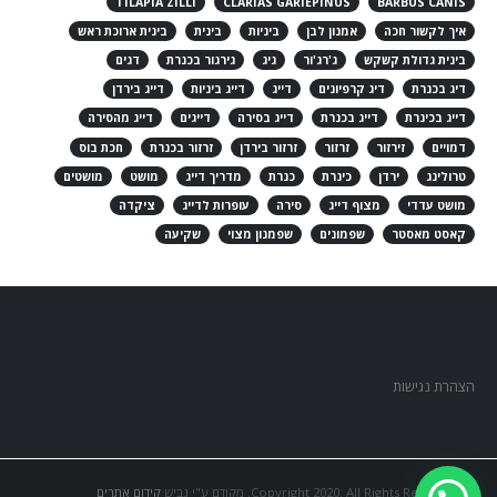
TILAPIA ZILLI
CLARIAS GARIEPINUS
BARBUS CANIS
איך לקשור חכה
אמנון לבן
ביניות
בינית
בינית ארוכת ראש
בינית גדולת קשקש
ג'רג'ור
גיג
גירגור בכנרת
דגים
דיג בכנרת
דיג קרפיונים
דייג
דייג ביניות
דייג בירדן
דייג בכינרת
דייג בכנרת
דייג בסירה
דייגים
דייג מהסירה
דמויים
זירזור
זרזור
זרזור בירדן
זרזור בכנרת
חכת בוס
טרולינג
ירדן
כינרת
כנרת
מדריך דייג
מושט
מושטים
מושט עדדי
מצוף דייג
סירה
עופרות לדייג
ציקדה
קאסט מאסטר
שפמונים
שפמנון מצוי
שקיעה
הצהרת נגישות
© Copyright 2020. All Rights Reserved. מקודם ע"י גביש
קידום אתרים