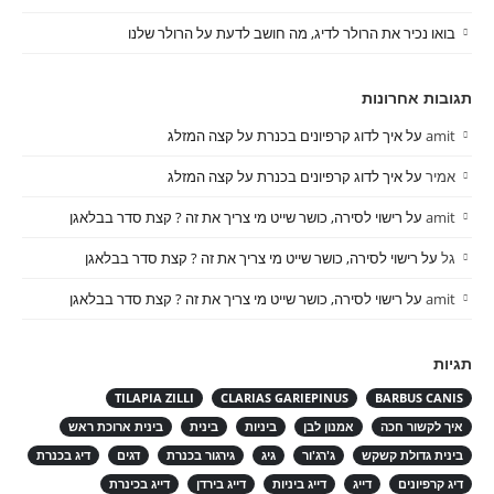
בואו נכיר את הרולר לדיג, מה חושב לדעת על הרולר שלנו
תגובות אחרונות
amit
על
איך לדוג קרפיונים בכנרת על קצה המזלג
אמיר
על
איך לדוג קרפיונים בכנרת על קצה המזלג
amit
על
רישוי לסירה, כושר שייט מי צריך את זה ? קצת סדר בבלאגן
גל
על
רישוי לסירה, כושר שייט מי צריך את זה ? קצת סדר בבלאגן
amit
על
רישוי לסירה, כושר שייט מי צריך את זה ? קצת סדר בבלאגן
תגיות
TILAPIA ZILLI
CLARIAS GARIEPINUS
BARBUS CANIS
איך לקשור חכה
אמנון לבן
ביניות
בינית
בינית ארוכת ראש
בינית גדולת קשקש
ג'רג'ור
גיג
גירגור בכנרת
דגים
דיג בכנרת
דיג קרפיונים
דייג
דייג ביניות
דייג בירדן
דייג בכינרת