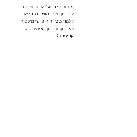
בדיג נהוג בעיקר בדיג בוס או
מה זה חי בדיג ? לרוב הכוונה
א
ולונז. כאשר אנחנו מגיעים
לפיתיון חי, שימוש בדג חי או
א
 דיג, נשרה במים לחם ישן,
קלמרי/סבידה חיה, שרמיפס חי
ר
 לחמניות...
כפיתיון. היתרון בפיתיון חי...
נ
וד
קרא עוד
ק