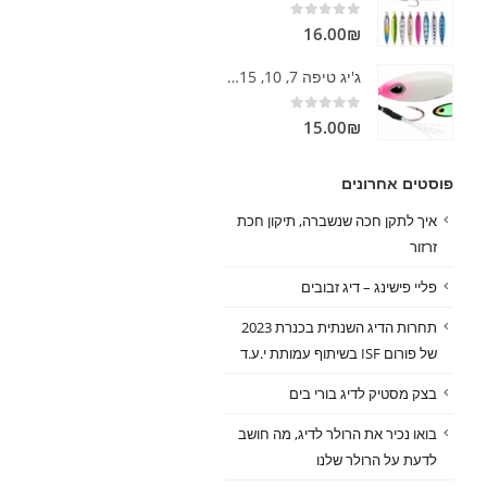
בובין זהו מתקן שמאפשר גלגול של
קשת או מנוף היא חלק מהרולר
out of 5
0
16.00
₪
חוט על חוט בצורה פשוטה. בובין
שלנו, הקשת היא החלק שמסתו
מגיע מעולם התפירה אבל בדיג הוא
ברולר שלנו, ושם גם נמצא אוס
ג'יג טיפה 7, 10, 15 גרם סלואו
משמש לקשירת...
החוט שלנו. על...
out of 5
0
15.00
₪
קרא עוד
קרא עוד
פוסטים אחרונים
איך לתקן חכה שנשברה, תיקון חכת
זרזור
פליי פישינג – דיג זבובים
תחרות הדיג השנתית בכנרת 2023
של פורום ISF בשיתוף עמותת י.ע.ד
בצק מסטיק לדיג בורי בים
בואו נכיר את הרולר לדיג, מה חושב
לדעת על הרולר שלנו