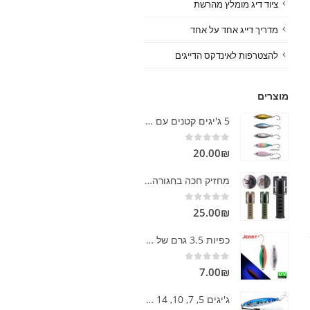
ציוד דיג מומלץ מהרשת
מדריך דייג אחד על אחד
להצטרפות לאינדקס הדייגים
מוצרים
5 ג'יגים קטנים עם קרס בודדת
out of 5
0
20.00
₪
מחזיק חכה בחגורה מוצר גאוני
out of 5
0
25.00
₪
כפיות 3.5 גרם של ג'רי
out of 5
0
7.00
₪
ג'יגים 5, 7, 10, 14 גרם מצויינים
מה זה בובין בדיג
מה זה קשת, מנוף בדיג