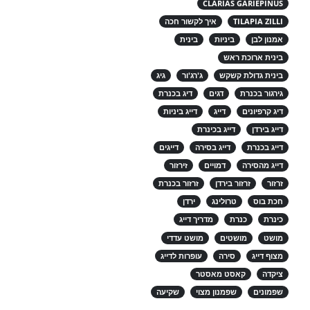
CLARIAS GARIEPINUS
TILAPIA ZILLI
איך לקשור חכה
אמנון לבן
ביניות
בינית
בינית ארוכת ראש
בינית גדולת קשקש
ג'רג'ור
גיג
גירגור בכנרת
דגים
דיג בכנרת
דיג קרפיונים
דייג
דייג ביניות
דייג בירדן
דייג בכינרת
דייג בכנרת
דייג בסירה
דייגים
דייג מהסירה
דמויים
זירזור
זרזור
זרזור בירדן
זרזור בכנרת
חכת בוס
טרולינג
ירדן
כינרת
כנרת
מדריך דייג
מושט
מושטים
מושט עדדי
מצוף דייג
סירה
עופרות לדייג
ציקדה
קאסט מאסטר
שפמונים
שפמנון מצוי
שקיעה