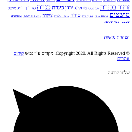
כנרת
זרזור בכנרת
כינרת
ירדן
טרולינג
מדריך דייג
מושט
חכת בוס
מושטים
סירה
ציקדה
מושט עדדי
מצוף דייג
עופרות לדייג
קאסט מאסטר
שפמונים
שפמנון מצוי
שקיעה
הצהרת נגישות
© Copyright 2020. All Rights Reserved. מקודם ע"י גביש
קידום
אתרים
שלחו הודעה