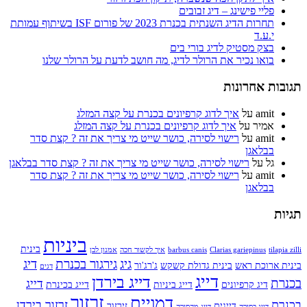
פליי פישינג – דיג זבובים
תחרות הדיג השנתית בכנרת 2023 של פורום ISF בשיתוף עמותת
י.ע.ד
בצק מסטיק לדיג בורי בים
בואו נכיר את הרולר לדיג, מה חושב לדעת על הרולר שלנו
תגובות אחרונות
amit
על
איך לדוג קרפיונים בכנרת על קצה המזלג
אמיר
על
איך לדוג קרפיונים בכנרת על קצה המזלג
amit
על
רישוי לסירה, כושר שייט מי צריך את זה ? קצת סדר
בבלאגן
גל
על
רישוי לסירה, כושר שייט מי צריך את זה ? קצת סדר בבלאגן
amit
על
רישוי לסירה, כושר שייט מי צריך את זה ? קצת סדר
בבלאגן
תגיות
ביניות
בינית
tilapia zilli
Clarias gariepinus
barbus canis
איך לקשור חכה
אמנון לבן
גיג
גירגור בכנרת
דיג
בינית ארוכת ראש
בינית גדולת קשקש
ג'רג'ור
דגים
דייג
דייג בירדן
בכנרת
דייג
דיג קרפיונים
דייג ביניות
דייג בכינרת
זרזור
דמויים
בכנרת
זרזור בירדן
דייגים
זירזור
דייג בסירה
דייג מהסירה