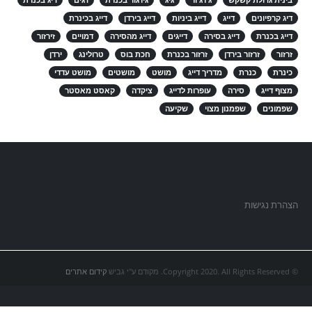
בינית גדולת קשקש
ג'רג'ור
גיג
גירגור בכנרת
דגים
דיג בכנרת
דיג קרפיונים
דייג
דייג ביניות
דייג בירדן
דייג בכינרת
דייג בכנרת
דייג בסירה
דייגים
דייג מהסירה
דמויים
זירזור
זרזור
זרזור בירדן
זרזור בכנרת
חכת בוס
טרולינג
ירדן
כינרת
כנרת
מדריך דייג
מושט
מושטים
מושט עדדי
מצוף דייג
סירה
עופרות לדייג
ציקדה
קאסט מאסטר
שפמונים
שפמנון מצוי
שקיעה
הצהרת נגישות
© Copyright 2020. All Rights Reserved. מקודם ע"י גביש
קידום אתרים