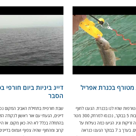
ת מטורף בכנרת אפריל
דייג ביניות ביום חורפי ב
הסבר
ורפות שהיו לנו בכנרת. הגענו לחוף
שבת חורפית בתחילת האביב המקום נס
באור ראשון בסביבות 5 בבוקר, נכנסו למרחק 300 מטר
דייגים, הגעתי עם אור ראשון לנקודה הז
זריקות וגיג הגיעו כמה נעילות על
בהתחלה בכלל לא היה כאן מקום. אז הי
ביניות בגדלים יפים. בערך ב 7 בבוקר הגענו כנראה
קרוב ומהחוף שהיה צפוף ועמוס בדייגים