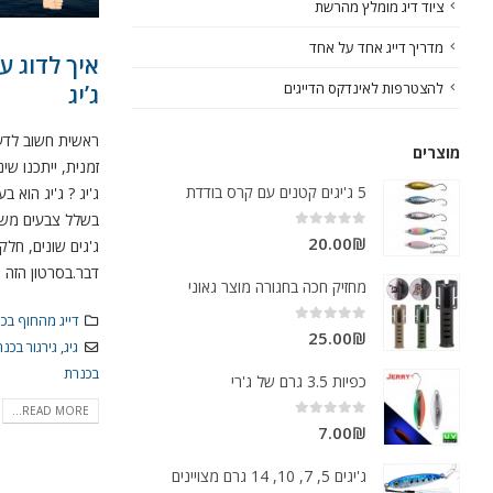
ציוד דיג מומלץ מהרשת
מדריך דייג אחד על אחד
איך לדוג עם
להצטרפות לאינדקס הדייגים
ג’יג
ראשית חשוב לדעת
מוצרים
זמנית, ייתכנו שי
5 ג'יגים קטנים עם קרס בודדת
ג'יג ? ג'יג הוא 
בשלל צבעים משק
out of 5
0
20.00
₪
ג'גים שונים, חל
דבר.בסרטון הזה תו
מחזיק חכה בחגורה מוצר גאוני
דייג מהחוף בכ
out of 5
0
25.00
₪
גיג
,
גירגור בכנ
בכנרת
כפיות 3.5 גרם של ג'רי
READ MORE...
out of 5
0
7.00
₪
ג'יגים 5, 7, 10, 14 גרם מצויינים