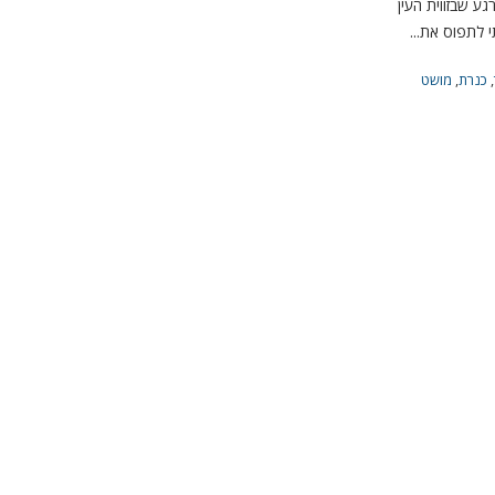
3 דמויים :(. ברגע שבזווית העין
 לתפוס את...
,
כנרת
,
מושט