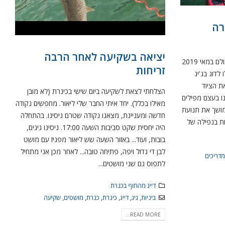
רה
יציאה בשקיעה לאחר הרבה
ראשית צפו בסרטון ותהנוהסרטון הזה צולם במאי 2019
זריחות
לדוג בג'יג
ת הציוד
הצלחתי לצאת לשקיעה ביום שישי בכינרת (לא מובן
ו בעצם מפילים
מאילו בכלל). יחד איתי החבר שלי ליאור. מחפשים נקודה
מושך את תנועת
חדשה ומעניינת, מצאנו נקודה שטרם ניסינו. בהתחלה
ות בנפילה של
היה יחסית שקט סביבות השעה 17:00. ניסינו גיגים,
בובות, ועוד... באזור השעה שש ליאור מפגיז עם מושט
לבן די גדול ויפה, פתיחה טובה... לאחר מכן אני מתחיל
דריכים
לתפוס גם שני מושטים...
דייג מהחוף בכנרת
ביניות
,
גיג
,
דייג
,
כינרת
,
כנרת
,
מושטים
,
שקיעה
READ MORE...