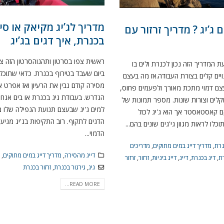
מדריך לג’יג מקיאק או סי
 ג’יג ? מדריך זרזור עם
בכנרת, איך דגים בג’יג
 המדריך הזה נכון לכנרת ולים בו
ביום שעבד בטירוף בכנרת. כדאי שתוכלו 
נויים קלים בצורת העבודה.אז מה בעצם
מסירה קודם נבין את הרעיון ואז אפרט א
בעצם דמוי מתכת מאורך ולפעמים פחוס,
הנדרש. בעבודת גיג בכנרת או בים אנחנ
לים וצורות שונות. מספר תמונות של
למים ג'יג שבעצם תנועת הנפילה שלו 
קם קאסטאסטר אך הוא ג'יג לכול
הדגים לתקוף. רוב התקיפות בג'יג מגיע
כלו לראות מגוון גי'גים שונים בהם...
הדמוי...
נרת
,
מדריך דייג במים מתוקים
,
מדריכים
דייג מהסירה
,
מדריך דייג במים מתוקים
,
מ
רת
,
דיג בכנרת
,
דייג
,
דייג ביניות
,
זרזור
,
זרזור
גיג
,
גירגור בכנרת
,
זרזור בכנרת
READ MORE...