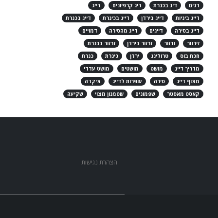
דגים
דיג בכנרת
דיג קרפיונים
דייג
דייג ביניות
דייג בירדן
דייג בכינרת
דייג בכנרת
דייג בסירה
דייגים
דייג מהסירה
דמויים
זירזור
זרזור
זרזור בירדן
זרזור בכנרת
חכת בוס
טרולינג
ירדן
כינרת
כנרת
מדריך דייג
מושט
מושטים
מושט עדדי
מצוף דייג
סירה
עופרות לדייג
ציקדה
קאסט מאסטר
שפמונים
שפמנון מצוי
שקיעה
הצהרת נגישות