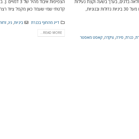
לאה בדגים, בערך בשעה וקצת נעילות
הצפיפות איבוד מהיר של 
מטורפות והוצאנו מעל 30 ביניות גדולות ובנוניות,
קלטתי שמי שעמד כאן מקפל ציוד רצתי
דייג מהחוף בכנרת
ביניות
,
גיג
,
זרזור
READ MORE...
רת
,
כנרת
,
סירה
,
ציקדה
,
קאסט מאסטר