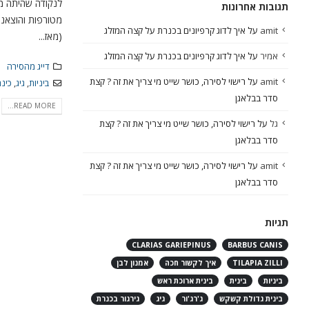
לנקודה שהיתה מ
תגובות אחרונות
amit
על
איך לדוג קרפיונים בכנרת על קצה המזלג
(מאז...
אמיר
על
איך לדוג קרפיונים בכנרת על קצה המזלג
דייג מהסירה
amit
על
רישוי לסירה, כושר שייט מי צריך את זה ? קצת
ביניות
,
גיג
,
כינ
סדר בבלאגן
READ MORE...
גל
על
רישוי לסירה, כושר שייט מי צריך את זה ? קצת
סדר בבלאגן
amit
על
רישוי לסירה, כושר שייט מי צריך את זה ? קצת
סדר בבלאגן
תגיות
CLARIAS GARIEPINUS
BARBUS CANIS
TILAPIA ZILLI
איך לקשור חכה
אמנון לבן
ביניות
בינית
בינית ארוכת ראש
בינית גדולת קשקש
ג'רג'ור
גיג
גירגור בכנרת