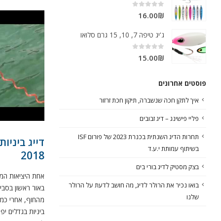
out of 5
0
16.00
₪
ג'יג טיפה 7, 10, 15 גרם סלואו
out of 5
0
15.00
₪
פוסטים אחרונים
איך לתקן חכה שנשברה, תיקון חכת זרזור
פליי פישינג – דיג זבובים
תחרות הדיג השנתית בכנרת 2023 של פורום ISF
דייג ביניו
בשיתוף עמותת י.ע.ד
2018
בצק מסטיק לדיג בורי בים
אחת היציאות המט
בואו נכיר את הרולר לדיג, מה חושב לדעת על הרולר
שלנו
מהחוף, אחרי כמה 