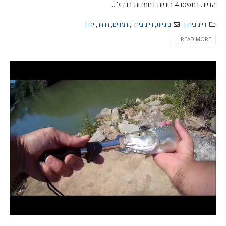
הדייג. נתפסו 4 ביניות נחמדות בגדול...
דייג בירדן
ביניות
,
דייג בירדן
,
דמויים
,
זירזור
,
ירדן
READ MORE...