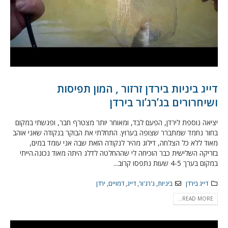
דייג ביניות בירדן זרזור , המון תפיסות
ושיחרורים בג’רג’ור בירדן
יציאה נוספת לירדן, הפעם לבד, ומאוחר יותר מצטרף חבר, ופגשתי במקום
בחור נחמד שמתברר שצופה בערוץ. התחלתי את הבוקר בנקודה שאני אוהב
מאוד ללא כל הצלחה, דילוג מהיר לנקודה הזאת שבה אני עומד במים,
בזריקה השלישית כבר הוכיחה לי שההחלטה לדלג היתה מאוד נכונה.הייתי
במקום בערך 4-5 שעות נתפסו קרוב...
דייג בירדן
ביניות
,
ג'רג'ור
,
דייג
,
דמויים
,
ירדן
READ MORE...