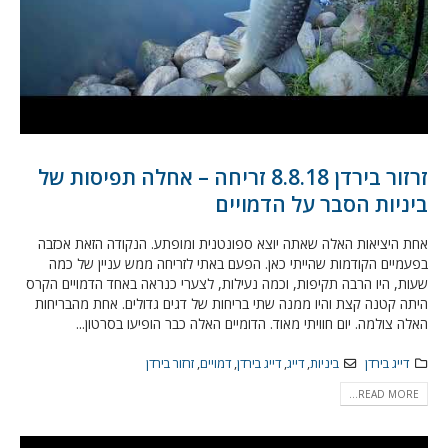
זרזור בירדן 8.8.18 זריחה – אחלה תפיסות של
ביניות הסבר על הדמויים
אחת היציאות האלה שאתה יוצא ספונטנית ומופתע. הנקודה הזאת אכזבה
בפעמיים הקודמות שהייתי כאן. הפעם באתי לזריחה ממש עניין של כמה
שעות, היו הרבה תקיפות, וכמה נעילות, לצערי כנראה באחד הדמויים הקרס
היתה קטנה קצת והיו ממנה שתי בריחות של דגים גדולים. אחת מהבריחות
האלה צולמה. יום חוויתי מאוד. הדומיים האלה כבר הופיעו בסרטון...
דייג בירדן
ביניות
,
דייג
,
דייג בירדן
,
דמויים
,
זרזור בירדן
READ MORE...