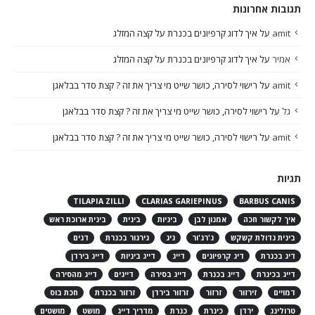
תגובות אחרונות
amit
על
איך לדוג קרפיונים בכנרת על קצה המזלג
אמיר
על
איך לדוג קרפיונים בכנרת על קצה המזלג
amit
על
רישוי לסירה, כושר שייט מי צריך את זה ? קצת סדר בבלאגן
גל
על
רישוי לסירה, כושר שייט מי צריך את זה ? קצת סדר בבלאגן
amit
על
רישוי לסירה, כושר שייט מי צריך את זה ? קצת סדר בבלאגן
תגיות
TILAPIA ZILLI
CLARIAS GARIEPINUS
BARBUS CANIS
איך לקשור חכה
אמנון לבן
ביניות
בינית
בינית ארוכת ראש
בינית גדולת קשקש
ג'רג'ור
גיג
גירגור בכנרת
דגים
דיג בכנרת
דיג קרפיונים
דייג
דייג ביניות
דייג בירדן
דייג בכינרת
דייג בכנרת
דייג בסירה
דייגים
דייג מהסירה
דמויים
זירזור
זרזור
זרזור בירדן
זרזור בכנרת
חכת בוס
טרולינג
ירדן
כינרת
כנרת
מדריך דייג
מושט
מושטים