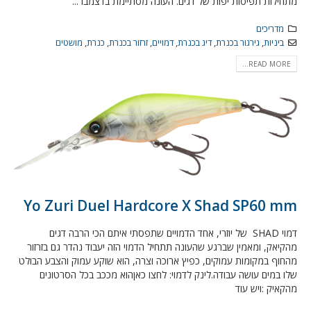
מתחילות תפיסות יפות של דגים. העונה מסתיימת בדצמבר...
מדריכים
ביניות
,
גירגור בכנרת
,
דיג בכנרת
,
דמויים
,
זרזור בכנרת
,
כנרת
,
מושטים
READ MORE...
Yo Zuri Duel Hardcore X Shad SP60 mm
דמוי SHAD של יוזרי, אחד הדמויים שתפסתי איתם הכי הרבה דגים
מהקיאק, ומאמין שברגע שהעונה תתחיל הדמוי הזה יעבוד נהדר גם בזרזור
מהחוף במקומות עמוקים, כפיץ ארוכה וצרה, הוא שוקע עמוק והצבע הבולט
שלו במים עושה עבודה.לינק לדמוי: לחצו כאןהוא מככב בכל הסרטונים
מהקאיק :ויש עוד