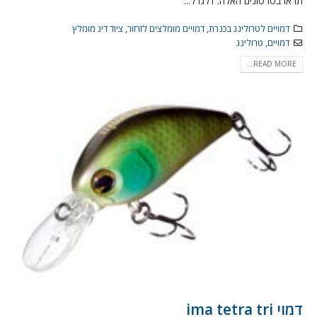
תראו בסרטונים האלה: דלגו ל...
דמויים לטרולינג בכנרת
,
דמויים מומלצים לזרזור
,
ציוד דיג מומלץ
דמויים
,
טרולינג
READ MORE...
דמוי ima tetra tri