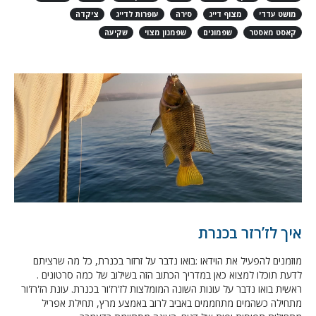
מושט עדדי
מצוף דייג
סירה
עופרות לדייג
ציקדה
קאסט מאסטר
שפמונים
שפמנון מצוי
שקיעה
איך לז’רזר בכנרת
מוזמנים להפעיל את הוידאו :בואו נדבר על זרזור בכנרת, כל מה שרציתם
לדעת תוכלו למצוא כאן במדריך הכתוב הזה בשילוב של כמה סרטונים .
ראשית בואו נדבר על עונות השונה המומלצות לז'רז'ור בכנרת. עונת הז'רז'ור
מתחילה כשהמים מתחממים באביב לרוב באמצע מרץ, תחילת אפריל