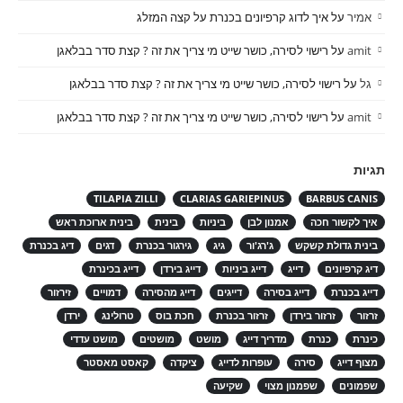
אמיר
על
איך לדוג קרפיונים בכנרת על קצה המזלג
amit
על
רישוי לסירה, כושר שייט מי צריך את זה ? קצת סדר בבלאגן
גל
על
רישוי לסירה, כושר שייט מי צריך את זה ? קצת סדר בבלאגן
amit
על
רישוי לסירה, כושר שייט מי צריך את זה ? קצת סדר בבלאגן
תגיות
TILAPIA ZILLI
CLARIAS GARIEPINUS
BARBUS CANIS
איך לקשור חכה
אמנון לבן
ביניות
בינית
בינית ארוכת ראש
בינית גדולת קשקש
ג'רג'ור
גיג
גירגור בכנרת
דגים
דיג בכנרת
דיג קרפיונים
דייג
דייג ביניות
דייג בירדן
דייג בכינרת
דייג בכנרת
דייג בסירה
דייגים
דייג מהסירה
דמויים
זירזור
זרזור
זרזור בירדן
זרזור בכנרת
חכת בוס
טרולינג
ירדן
כינרת
כנרת
מדריך דייג
מושט
מושטים
מושט עדדי
מצוף דייג
סירה
עופרות לדייג
ציקדה
קאסט מאסטר
שפמונים
שפמנון מצוי
שקיעה